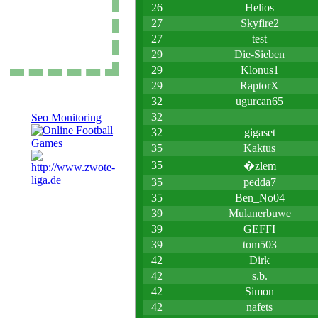
26
Helios
Impressum
27
Skyfire2
Datenschutz
27
test
29
Die-Sieben
29
Klonus1
29
RaptorX
32
ugurcan65
32
Seo Monitoring
32
gigaset
35
Kaktus
35
�zlem
35
pedda7
35
Ben_No04
39
Mulanerbuwe
39
GEFFI
39
tom503
42
Dirk
42
s.b.
42
Simon
42
nafets