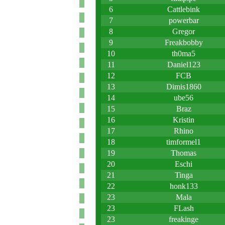
Bundesliga 23/24
WM 2022
6
Cattlebink
Bundesliga 22/23
7
powerbar
Bundesliga 21/22
8
Gregor
EM 2020
Bundesliga 20/21
9
Freakbobby
Bundesliga 19/20
10
th0ma5
Bundesliga 18/19
11
Daniel123
WM 2018
Bundesliga 17/18
12
FCB
Bundesliga 16/17
13
Dimis1860
EM 2016
Bundesliga 15/16
14
ube56
Bundesliga 14/15
15
Braz
WM 2014
16
Kristin
Bundesliga 13/14
Bundesliga 12/13
17
Rhino
EM 2012
18
timformel1
Bundesliga 11/12
19
Thomas
Bundesliga 10/11
WM 2010
20
Eschi
Bundesliga 09/10
21
Tinga
Bundesliga 08/09
EM 2008
22
honk133
Bundesliga 07/08
23
Mala
WM Tippspiel
23
FLash
23
freakinge
Kontakt