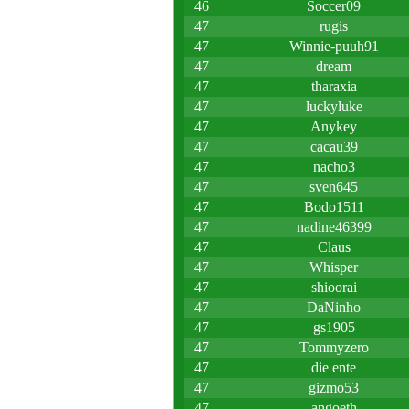
46
Soccer09
47
rugis
47
Winnie-puuh91
47
dream
47
tharaxia
47
luckyluke
47
Anykey
47
cacau39
47
nacho3
47
sven645
47
Bodo1511
47
nadine46399
47
Claus
47
Whisper
47
shioorai
47
DaNinho
47
gs1905
47
Tommyzero
47
die ente
47
gizmo53
47
angoeth