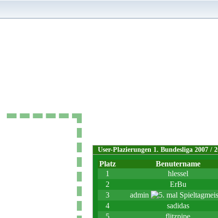
Home
User-Plazierungen 1. Bundesliga 2007 / 
Anmelden
Platz
Benutername
Tabelle
1
hlessel
Vereine
2
ErBu
3
admin
Spiele
4
sadidas
Alte Saisons
5
flitzpipe